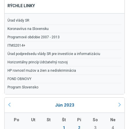
RÝCHLE LINKY
Úrad vlády SR
Koronavírus na Slovensku
Programové obdobie 2007 - 2013
ITMS2014+
Úrad podpredsedu vlády SR pre investície a informatizáciu
Horizontálny princíp Udržateľný rozvoj
HP rovnosť mužov a žien a nediskriminácia
FOND OBNOVY
Program Slovensko
Jún 2023
Po
Ut
St
Št
Pi
So
Ne
1
2
3
4