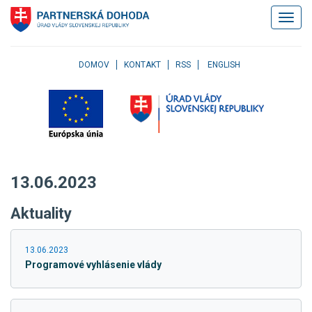
Klávesové
Zobrazi
skratky
navigác
Skočiť
na
obsah
DOMOV
KONTAKT
RSS
ENGLISH
Skočiť
na
hlavné
menu
Skočiť
na
pravé
13.06.2023
menu
Skočiť
Aktuality
na
užívateľské
menu
13.06.2023
Skočiť
Programové vyhlásenie vlády
na
pätičku
stránky