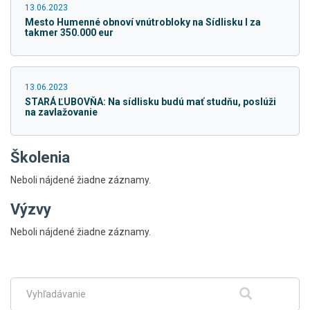
13.06.2023
Mesto Humenné obnoví vnútrobloky na Sídlisku I za
takmer 350.000 eur
13.06.2023
STARÁ ĽUBOVŇA: Na sídlisku budú mať studňu, poslúži
na zavlažovanie
Školenia
Neboli nájdené žiadne záznamy.
Výzvy
Skočiť
Neboli nájdené žiadne záznamy.
na
hlavné
menu
Fulltextové
Hľadať
vyhľadávanie