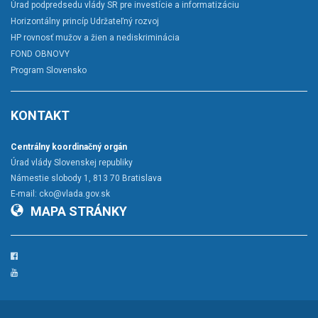
Úrad podpredsedu vlády SR pre investície a informatizáciu
Horizontálny princíp Udržateľný rozvoj
HP rovnosť mužov a žien a nediskriminácia
FOND OBNOVY
Program Slovensko
KONTAKT
Centrálny koordinačný orgán
Úrad vlády Slovenskej republiky
Námestie slobody 1, 813 70 Bratislava
E-mail:
cko@vlada.gov.sk
MAPA STRÁNKY
Facebook
YouTube