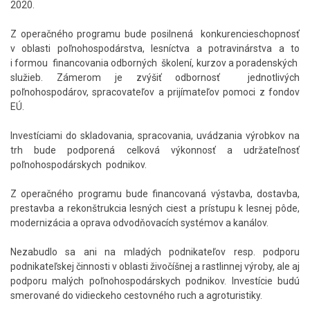
2020.
Z operačného programu bude posilnená konkurencieschopnosť
v oblasti poľnohospodárstva, lesníctva a potravinárstva a to
i formou financovania odborných školení, kurzov a poradenských
služieb. Zámerom je zvýšiť odbornosť jednotlivých
poľnohospodárov, spracovateľov a prijímateľov pomoci z fondov
EÚ.
Investíciami do skladovania, spracovania, uvádzania výrobkov na
trh bude podporená celková výkonnosť a udržateľnosť
poľnohospodárskych podnikov.
Z operačného programu bude financovaná výstavba, dostavba,
prestavba a rekonštrukcia lesných ciest a prístupu k lesnej pôde,
modernizácia a oprava odvodňovacích systémov a kanálov.
Nezabudlo sa ani na mladých podnikateľov resp. podporu
podnikateľskej činnosti v oblasti živočíšnej a rastlinnej výroby, ale aj
podporu malých poľnohospodárskych podnikov. Investície budú
smerované do vidieckeho cestovného ruch a agroturistiky.