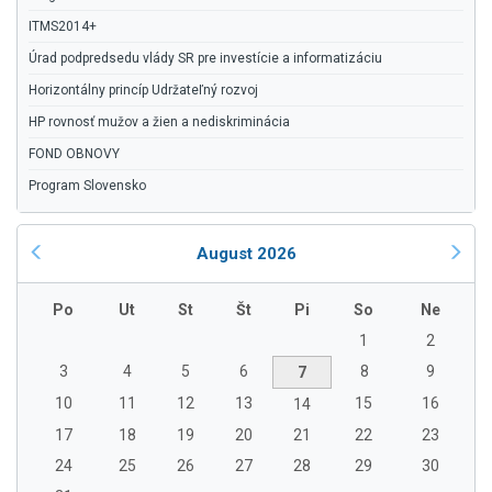
ITMS2014+
Úrad podpredsedu vlády SR pre investície a informatizáciu
Horizontálny princíp Udržateľný rozvoj
HP rovnosť mužov a žien a nediskriminácia
FOND OBNOVY
Program Slovensko
August 2026
Po
Ut
St
Št
Pi
So
Ne
1
2
3
4
5
6
8
9
7
10
11
12
13
15
16
14
17
18
19
20
21
22
23
24
25
26
27
28
29
30