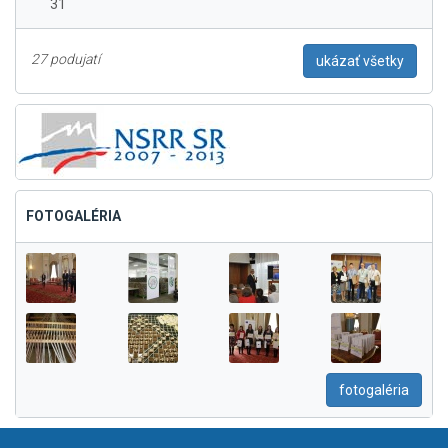
31
27 podujatí
ukázať všetky
FOTOGALÉRIA
fotogaléria