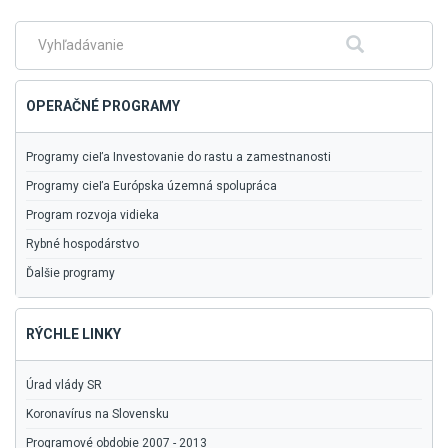
hlavné
menu
Fulltextové
Hľadať
vyhľadávanie
OPERAČNÉ PROGRAMY
Programy cieľa Investovanie do rastu a zamestnanosti
Programy cieľa Európska územná spolupráca
Program rozvoja vidieka
Rybné hospodárstvo
Ďalšie programy
RÝCHLE LINKY
Úrad vlády SR
Koronavírus na Slovensku
Programové obdobie 2007 - 2013