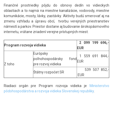
Finančné prostriedky pôjdu do obnovy dedín vo vidieckych
oblastiach a to najmä na miestne kanalizácie, vodovody, miestne
komunikácie, mosty, lávky, zastávky. Aktivity budú smerovať aj na
zmenu vzhľadu a úpravu obcí, tvorbu verejných priestranstiev
námestí a parkov. Priestor dostane aj budovanie širokopásmového
internetu, vrátane zriadení verejne prístupných miest.
2 099 199 696,-
Program rozvoja vidieka
EUR
Európsky
1 559 691 844,-
poľnohospodársky fond
EUR
Z toho
pre rozvoj vidieka
539 507 852,-
Štátny rozpočet SR
EUR
Riadiaci orgán pre Program rozvoja vidieka je
Ministerstvo
pôdohospodárstva a rozvoja vidieka Slovenskej republiky
.
Skočiť
na