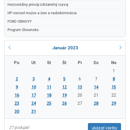
Horizontálny princíp Udržateľný rozvoj
HP rovnosť mužov a žien a nediskriminácia
FOND OBNOVY
Program Slovensko
Január 2023
Po
Ut
St
Št
Pi
So
Ne
1
2
3
4
5
6
7
8
9
10
11
12
13
14
15
16
17
18
19
20
21
22
23
24
25
26
27
28
29
30
31
27 podujatí
ukázať všetky