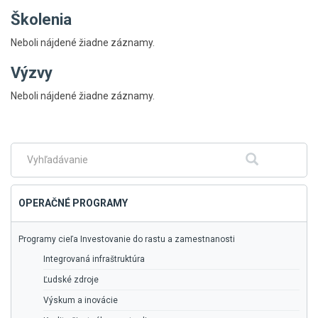
Školenia
Neboli nájdené žiadne záznamy.
Výzvy
Skočiť
Neboli nájdené žiadne záznamy.
na
hlavné
menu
Fulltextové
Hľadať
vyhľadávanie
OPERAČNÉ PROGRAMY
Programy cieľa Investovanie do rastu a zamestnanosti
Integrovaná infraštruktúra
Ľudské zdroje
Výskum a inovácie