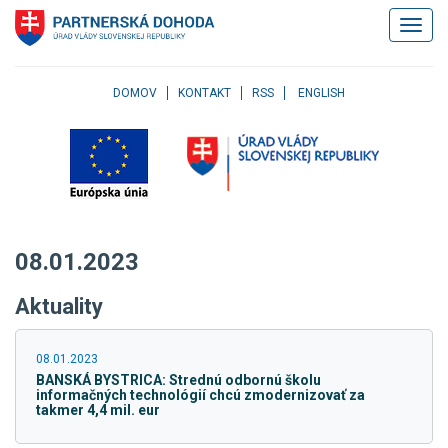
Klávesové
Zobrazi
skratky
navigác
Skočiť
na
obsah
DOMOV
KONTAKT
RSS
ENGLISH
Skočiť
na
hlavné
menu
Skočiť
na
pravé
08.01.2023
menu
Skočiť
Aktuality
na
užívateľské
menu
08.01.2023
Skočiť
BANSKÁ BYSTRICA: Strednú odbornú školu
na
informačných technológií chcú zmodernizovať za
pätičku
takmer 4,4 mil. eur
stránky