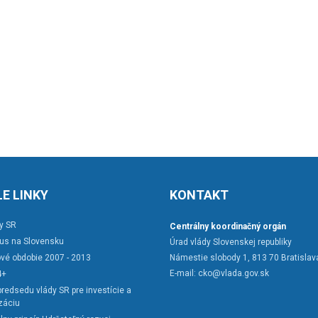
E LINKY
KONTAKT
y SR
Centrálny koordinačný orgán
rus na Slovensku
Úrad vlády Slovenskej republiky
vé obdobie 2007 - 2013
Námestie slobody 1, 813 70 Bratislav
E-mail:
cko@vlada.gov.sk
4+
redsedu vlády SR pre investície a
záciu