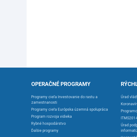
OPERAČNÉ PROGRAMY
RÝCHL
Programy cieľa Investovanie do rastu a
Úrad vlád
zamestnanosti
Koronaví
Programy cieľa Európska územná spolupráca
Programo
Program rozvoja vidieka
ITMS201
Rybné hospodárstvo
Úrad podp
Ďalšie programy
informati