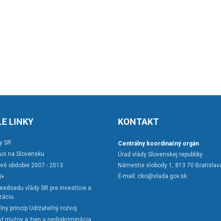
E LINKY
KONTAKT
y SR
Centrálny koordinačný orgán
rus na Slovensku
Úrad vlády Slovenskej republiky
vé obdobie 2007 - 2013
Námestie slobody 1, 813 70 Bratislav
E-mail:
cko@vlada.gov.sk
4+
redsedu vlády SR pre investície a
záciu
lny princíp Udržateľný rozvoj
ť mužov a žien a nediskriminácia