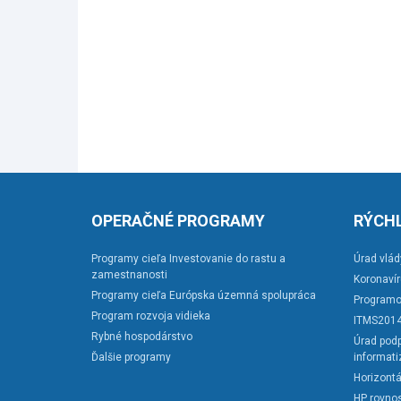
OPERAČNÉ PROGRAMY
RÝCHL
Programy cieľa Investovanie do rastu a
Úrad vlád
zamestnanosti
Koronaví
Programy cieľa Európska územná spolupráca
Programo
Program rozvoja vidieka
ITMS201
Rybné hospodárstvo
Úrad podp
Ďalšie programy
informati
Horizontá
HP rovnos