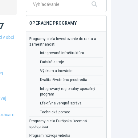
Fulltextové
Hľadať
vyhľadávanie
7
OPERAČNÉ PROGRAMY
 v obci
Programy cieľa Investovanie do rastu a
zamestnanosti
Integrovaná infraštruktúra
Ľudské zdroje
Výskum a inovácie
ej
Kvalita životného prostredia
Integrovaný regionálny operačný
program
ovej
Efektívna verejná správa
Technická pomoc
 prácam.
Programy cieľa Európska územná
spolupráca
Program rozvoja vidieka