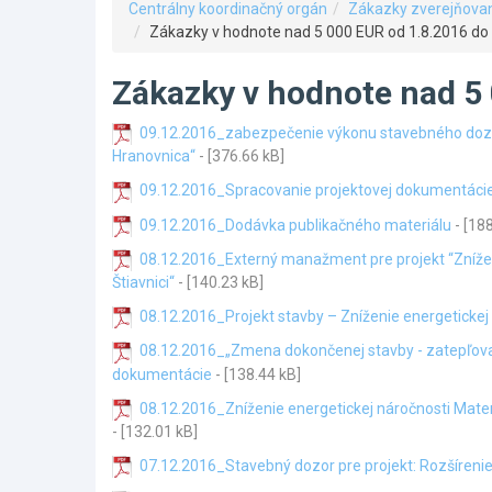
Centrálny koordinačný orgán
Zákazky zverejňova
Zákazky v hodnote nad 5 000 EUR od 1.8.2016 do
Zákazky v hodnote nad 5 
09.12.2016_zabezpečenie výkonu stavebného dozoru
Hranovnica“
- [376.66 kB]
09.12.2016_Spracovanie projektovej dokumentáci
09.12.2016_Dodávka publikačného materiálu
- [18
08.12.2016_Externý manažment pre projekt “Zníženi
Štiavnici“
- [140.23 kB]
08.12.2016_Projekt stavby – Zníženie energetickej
08.12.2016_„Zmena dokončenej stavby - zatepľovani
dokumentácie
- [138.44 kB]
08.12.2016_Zníženie energetickej náročnosti Mate
- [132.01 kB]
07.12.2016_Stavebný dozor pre projekt: Rozšírenie