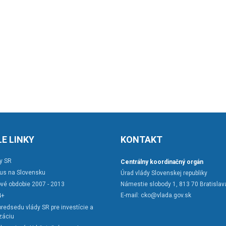
E LINKY
KONTAKT
y SR
Centrálny koordinačný orgán
rus na Slovensku
Úrad vlády Slovenskej republiky
vé obdobie 2007 - 2013
Námestie slobody 1, 813 70 Bratislav
E-mail:
cko@vlada.gov.sk
4+
redsedu vlády SR pre investície a
záciu