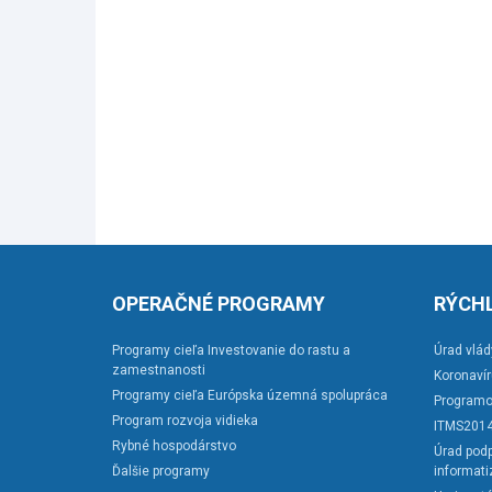
OPERAČNÉ PROGRAMY
RÝCHL
Programy cieľa Investovanie do rastu a
Úrad vlád
zamestnanosti
Koronaví
Programy cieľa Európska územná spolupráca
Programo
Program rozvoja vidieka
ITMS201
Rybné hospodárstvo
Úrad podp
Ďalšie programy
informati