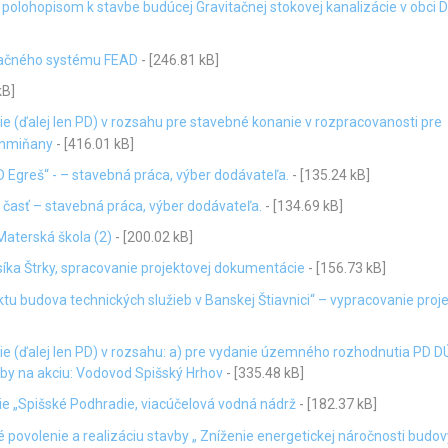
olohopisom k stavbe budúcej Gravitačnej stokovej kanalizácie v obci 
mačného systému FEAD
- [246.81 kB]
kB]
 (ďalej len PD) v rozsahu pre stavebné konanie v rozpracovanosti pre
 Chmiňany
- [416.01 kB]
 Egreš“ - – stavebná práca, výber dodávateľa.
- [135.24 kB]
časť – stavebná práca, výber dodávateľa.
- [134.69 kB]
Materská škola (2)
- [200.02 kB]
ka Štrky, spracovanie projektovej dokumentácie
- [156.73 kB]
tu budova technických služieb v Banskej Štiavnici“ – vypracovanie proj
 (ďalej len PD) v rozsahu: a) pre vydanie územného rozhodnutia PD DÚ
vby na akciu: Vodovod Spišský Hrhov
- [335.48 kB]
e „Spišské Podhradie, viacúčelová vodná nádrž
- [182.37 kB]
ovolenie a realizáciu stavby „ Zníženie energetickej náročnosti budov