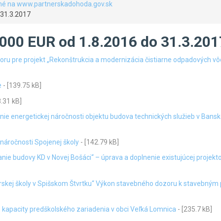
né na www.partnerskadohoda.gov.sk
 31.3.2017
000 EUR od 1.8.2016 do 31.3.201
 pre projekt „Rekonštrukcia a modernizácia čistiarne odpadových vôd
e
- [139.75 kB]
8.31 kB]
e energetickej náročnosti objektu budova technických služieb v Bansk
 náročnosti Spojenej školy
- [142.79 kB]
e budovy KD v Novej Bošáci“ – úprava a doplnenie existujúcej projekt
rskej školy v Spišskom Štvrtku“ Výkon stavebného dozoru k stavebným
 kapacity predškolského zariadenia v obci Veľká Lomnica
- [235.7 kB]