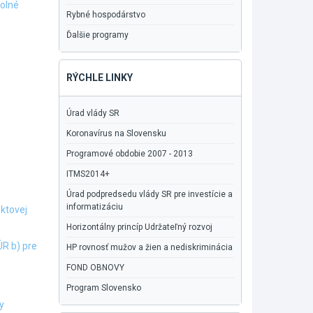
Dolné
Rybné hospodárstvo
Ďalšie programy
RÝCHLE LINKY
Úrad vlády SR
Koronavírus na Slovensku
Programové obdobie 2007 - 2013
ITMS2014+
Úrad podpredsedu vlády SR pre investície a
informatizáciu
ektovej
Horizontálny princíp Udržateľný rozvoj
R b) pre
HP rovnosť mužov a žien a nediskriminácia
FOND OBNOVY
Program Slovensko
y