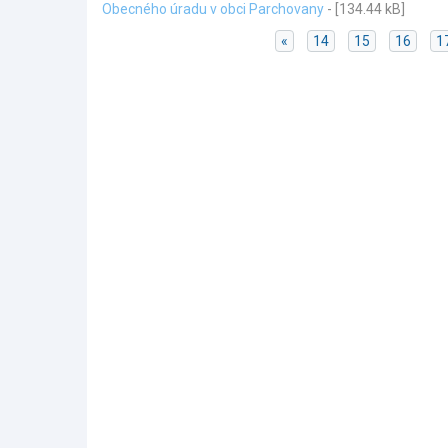
Obecného úradu v obci Parchovany
- [134.44 kB]
«
14
15
16
1
Skočiť
na
hlavné
menu