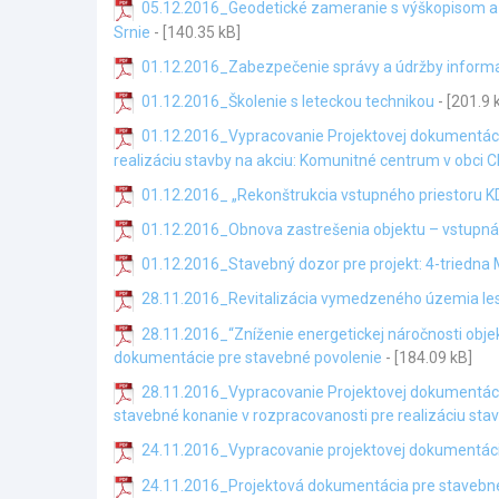
05.12.2016_Geodetické zameranie s výškopisom a p
Srnie
- [140.35 kB]
01.12.2016_Zabezpečenie správy a údržby infor
01.12.2016_Školenie s leteckou technikou
- [201.9 
01.12.2016_Vypracovanie Projektovej dokumentácie
realizáciu stavby na akciu: Komunitné centrum v obci
01.12.2016_ „Rekonštrukcia vstupného priestoru KD
01.12.2016_Obnova zastrešenia objektu – vstupná 
01.12.2016_Stavebný dozor pre projekt: 4-triedna 
28.11.2016_Revitalizácia vymedzeného územia lesí
28.11.2016_“Zníženie energetickej náročnosti objek
dokumentácie pre stavebné povolenie
- [184.09 kB]
28.11.2016_Vypracovanie Projektovej dokumentácie
stavebné konanie v rozpracovanosti pre realizáciu sta
24.11.2016_Vypracovanie projektovej dokumentáci
24.11.2016_Projektová dokumentácia pre stavebné p