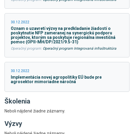
30.12.2022
Oznam o uzavretí výzvy na predkladanie žiadostí o
poskytnutie NFP zameranej na synergickú podporu
projektov, ktorým sa poskytuje regionálna investičná
pomoc (OPII-MH/DP/2021/9.5-31)
Operačný program:
Operačný program Integrovaná infraštruktúra
30.12.2022
Implementácia novej agropolitiky EÚ bude pre
agrosektor mimoriadne náročná
Školenia
Neboli nájdené žiadne záznamy.
Výzvy
Skočiť
Neboli nájdené žiadne záznamy.