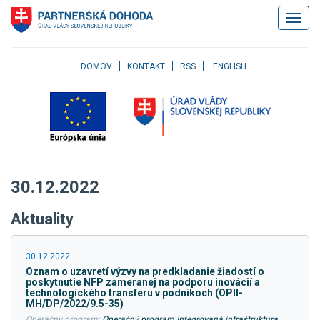
Klávesové
Zobrazi
skratky
navigác
Skočiť
na
obsah
DOMOV
KONTAKT
RSS
ENGLISH
Skočiť
na
hlavné
menu
Skočiť
na
pravé
30.12.2022
menu
Skočiť
Aktuality
na
užívateľské
menu
30.12.2022
Skočiť
Oznam o uzavretí výzvy na predkladanie žiadostí o
na
poskytnutie NFP zameranej na podporu inovácií a
pätičku
technologického transferu v podnikoch (OPII-
MH/DP/2022/9.5-35)
stránky
Operačný program:
Operačný program Integrovaná infraštruktúra