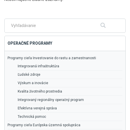
na
hlavné
menu
Fulltextové
Hľadať
vyhľadávanie
OPERAČNÉ PROGRAMY
Programy cieľa Investovanie do rastu a zamestnanosti
Integrovaná infraštruktúra
Ľudské zdroje
Výskum a inovácie
Kvalita životného prostredia
Integrovaný regionálny operačný program
Efektívna verejná správa
Technická pomoc
Programy cieľa Európska územná spolupráca