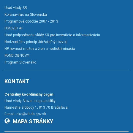
Úrad vlády SR
Koronavírus na Slovensku
Programové obdobie 2007 - 2013
ITMS2014+
Úrad podpredsedu vlády SR pre investície a informatizáciu
Horizontálny princíp Udržateľný rozvoj
HP rovnosť mužov a žien a nediskriminácia
FOND OBNOVY
Program Slovensko
KONTAKT
Centrálny koordinačný orgán
Úrad vlády Slovenskej republiky
Námestie slobody 1, 813 70 Bratislava
E-mail:
cko@vlada.gov.sk
MAPA STRÁNKY