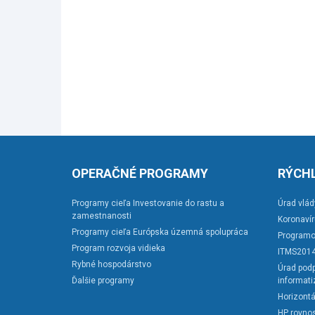
OPERAČNÉ PROGRAMY
RÝCHL
Programy cieľa Investovanie do rastu a
Úrad vlád
zamestnanosti
Koronaví
Programy cieľa Európska územná spolupráca
Programo
Program rozvoja vidieka
ITMS201
Rybné hospodárstvo
Úrad podp
Ďalšie programy
informati
Horizontá
HP rovnos