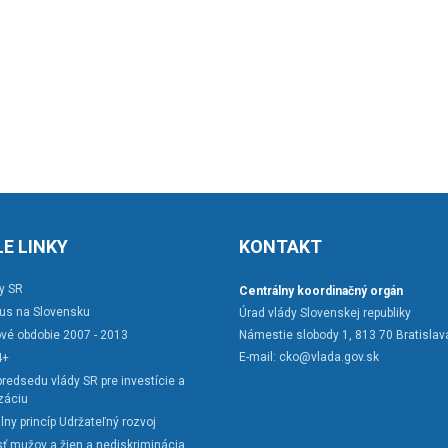
E LINKY
KONTAKT
y SR
Centrálny koordinačný orgán
rus na Slovensku
Úrad vlády Slovenskej republiky
vé obdobie 2007 - 2013
Námestie slobody 1, 813 70 Bratislav
E-mail:
cko@vlada.gov.sk
4+
redsedu vlády SR pre investície a
záciu
lny princíp Udržateľný rozvoj
ť mužov a žien a nediskriminácia