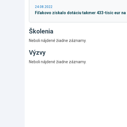
24.08.2022
Fiľakovo získalo dotáciu takmer 433-tisíc eur n
Školenia
Neboli nájdené žiadne záznamy.
Výzvy
Skočiť
Neboli nájdené žiadne záznamy.
na
hlavné
menu