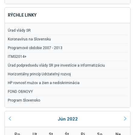
RÝCHLE LINKY
Úrad vlády SR
Koronavírus na Slovensku
Programové obdobie 2007 - 2013
ITMS2014+
Úrad podpredsedu vlády SR pre investície a informatizáciu
Horizontálny princíp Udržateľný rozvoj
HP rovnosť mužov a žien a nediskriminácia
FOND OBNOVY
Program Slovensko
Jún 2022
Po
Ut
St
Št
Pi
So
Ne