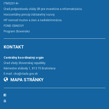
ITMS2014+
Úrad podpredsedu vlády SR pre investície a informatizáciu
Horizontálny princíp Udržateľný rozvoj
HP rovnosť mužov a žien a nediskriminácia
FOND OBNOVY
Program Slovensko
KONTAKT
Centrálny koordinačný orgán
Úrad vlády Slovenskej republiky
Námestie slobody 1, 813 70 Bratislava
E-mail:
cko@vlada.gov.sk
MAPA STRÁNKY
Facebook
YouTube