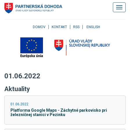
Klávesové
Zobrazi
skratky
navigác
Skočiť
na
obsah
DOMOV
KONTAKT
RSS
ENGLISH
Skočiť
na
hlavné
menu
Skočiť
na
pravé
01.06.2022
menu
Skočiť
Aktuality
na
užívateľské
menu
01.06.2022
Skočiť
Platforma Google Maps - Záchytné parkovisko pri
na
železničnej stanici v Pezinku
pätičku
stránky