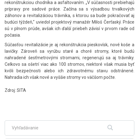
rekonštrukciou chodníka a asfaltovaním. „V súčasnosti prebiehajú
prípravy pre sadové práce. Začína sa s výsadbou trvalkových
záhonov a revitalizáciou trávnika, s ktorou sa bude pokračovať aj
budúci týždeň,“ uviedol projektový manažér Miloš Čerťaský. Práce
sú v plnom prúde, avšak ich ďalší priebeh závisí v prvom rade od
počasia.
Súčasťou revitalizácie je aj rekonštrukcia pieskovísk, nové koše a
lavičky. Zároveň sa vyrúbu staré a choré stromy, ktoré budú
nahradené šesťmetrovými stromami, regenerujú sa aj trávniky.
Celkovo sa ošetrí viac ako 100 stromov, niektoré však musia byť
kvôli bezpečnosti alebo ich zdravotnému stavu odstránené.
Nahradia ich však nové a vyššie stromy vo väčšom počte.
Zdroj: SITA
Skočiť
na
hlavné
menu
Fulltextové
Hľadať
vyhľadávanie