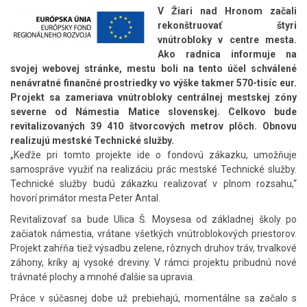
V Žiari nad Hronom začali
rekonštruovať štyri
vnútrobloky v centre mesta.
Ako radnica informuje na
svojej webovej stránke, mestu boli na tento účel schválené
nenávratné finančné prostriedky vo výške takmer 570-tisíc eur.
Projekt sa zameriava vnútrobloky centrálnej mestskej zóny
severne od Námestia Matice slovenskej. Celkovo bude
revitalizovaných 39 410 štvorcových metrov plôch. Obnovu
realizujú mestské Technické služby.
„Keďže pri tomto projekte ide o fondovú zákazku, umožňuje
samospráve využiť na realizáciu prác mestské Technické služby.
Technické služby budú zákazku realizovať v plnom rozsahu,“
hovorí primátor mesta Peter Antal.
Revitalizovať sa bude Ulica Š. Moysesa od základnej školy po
začiatok námestia, vrátane všetkých vnútroblokových priestorov.
Projekt zahŕňa tiež výsadbu zelene, rôznych druhov tráv, trvalkové
záhony, kríky aj vysoké dreviny. V rámci projektu pribudnú nové
trávnaté plochy a mnohé ďalšie sa upravia.
Práce v súčasnej dobe už prebiehajú, momentálne sa začalo s