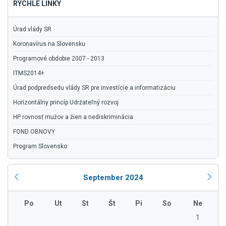
RÝCHLE LINKY
Úrad vlády SR
Koronavírus na Slovensku
Programové obdobie 2007 - 2013
ITMS2014+
Úrad podpredsedu vlády SR pre investície a informatizáciu
Horizontálny princíp Udržateľný rozvoj
HP rovnosť mužov a žien a nediskriminácia
FOND OBNOVY
Program Slovensko
September 2024
Po
Ut
St
Št
Pi
So
Ne
1