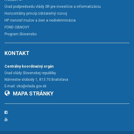
Úrad podpredsedu vlády SR pre investície a informatizáciu
Horizontálny princíp Udržateľný rozvoj
HP rovnosť mužov a žien a nediskriminácia
FOND OBNOVY
Program Slovensko
KONTAKT
Centrálny koordinačný orgán
Úrad vlády Slovenskej republiky
Námestie slobody 1, 813 70 Bratislava
E-mail:
cko@vlada.gov.sk
MAPA STRÁNKY
Facebook
YouTube