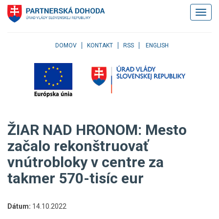
Klávesové
Zobrazi
skratky
navigác
Skočiť
na
obsah
DOMOV
KONTAKT
RSS
ENGLISH
Skočiť
na
hlavné
menu
Skočiť
na
pravé
ŽIAR NAD HRONOM: Mesto
menu
Skočiť
začalo rekonštruovať
na
vnútrobloky v centre za
užívateľské
menu
takmer 570-tisíc eur
Skočiť
na
pätičku
Dátum:
14.10.2022
stránky