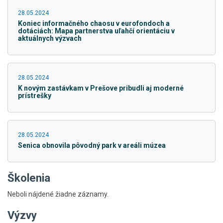
28.05.2024
Koniec informačného chaosu v eurofondoch a
dotáciách: Mapa partnerstva uľahčí orientáciu v
aktuálnych výzvach
28.05.2024
K novým zastávkam v Prešove pribudli aj moderné
prístrešky
28.05.2024
Senica obnovila pôvodný park v areáli múzea
Školenia
Neboli nájdené žiadne záznamy.
Výzvy