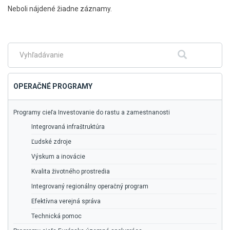
Skočiť
Neboli nájdené žiadne záznamy.
na
hlavné
menu
Fulltextové
Hľadať
vyhľadávanie
OPERAČNÉ PROGRAMY
Programy cieľa Investovanie do rastu a zamestnanosti
Integrovaná infraštruktúra
Ľudské zdroje
Výskum a inovácie
Kvalita životného prostredia
Integrovaný regionálny operačný program
Efektívna verejná správa
Technická pomoc