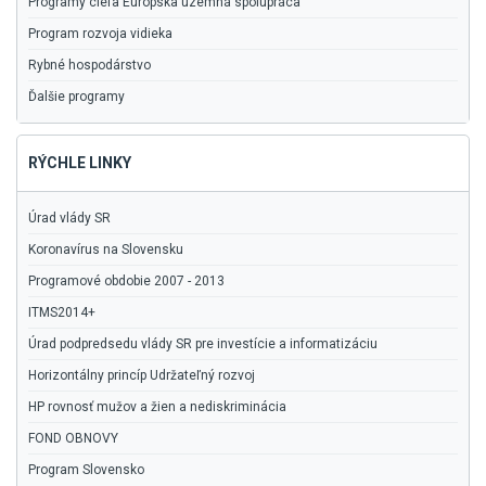
Programy cieľa Európska územná spolupráca
Program rozvoja vidieka
Rybné hospodárstvo
Ďalšie programy
RÝCHLE LINKY
Úrad vlády SR
Koronavírus na Slovensku
Programové obdobie 2007 - 2013
ITMS2014+
Úrad podpredsedu vlády SR pre investície a informatizáciu
Horizontálny princíp Udržateľný rozvoj
HP rovnosť mužov a žien a nediskriminácia
FOND OBNOVY
Program Slovensko