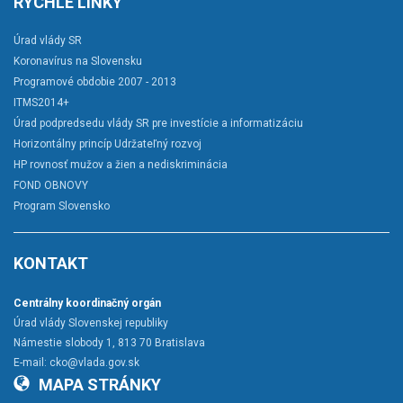
RÝCHLE LINKY
Úrad vlády SR
Koronavírus na Slovensku
Programové obdobie 2007 - 2013
ITMS2014+
Úrad podpredsedu vlády SR pre investície a informatizáciu
Horizontálny princíp Udržateľný rozvoj
HP rovnosť mužov a žien a nediskriminácia
FOND OBNOVY
Program Slovensko
KONTAKT
Centrálny koordinačný orgán
Úrad vlády Slovenskej republiky
Námestie slobody 1, 813 70 Bratislava
E-mail:
cko@vlada.gov.sk
MAPA STRÁNKY