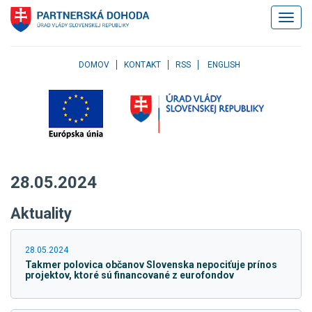
Klávesové
Zobrazi
skratky
navigác
Skočiť
na
obsah
DOMOV
KONTAKT
RSS
ENGLISH
Skočiť
na
hlavné
menu
Skočiť
na
pravé
28.05.2024
menu
Skočiť
Aktuality
na
užívateľské
menu
28.05.2024
Skočiť
Takmer polovica občanov Slovenska nepociťuje prínos
na
projektov, ktoré sú financované z eurofondov
pätičku
stránky