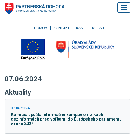
Klávesové
Zobrazi
skratky
navigác
Skočiť
na
obsah
DOMOV
KONTAKT
RSS
ENGLISH
Skočiť
na
hlavné
menu
Skočiť
na
pravé
07.06.2024
menu
Skočiť
Aktuality
na
užívateľské
menu
07.06.2024
Skočiť
Komisia spúšťa informačnú kampaň o rizikách
na
dezinformácií pred voľbami do Európskeho parlamentu
pätičku
v roku 2024
stránky