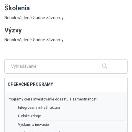
Školenia
Neboli nájdené žiadne záznamy.
Výzvy
Skočiť
Neboli nájdené žiadne záznamy.
na
hlavné
menu
Fulltextové
Hľadať
vyhľadávanie
OPERAČNÉ PROGRAMY
Programy cieľa Investovanie do rastu a zamestnanosti
Integrovaná infraštruktúra
Ľudské zdroje
Výskum a inovácie