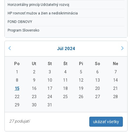
Horizontálny princíp Udržateľný rozvoj
HP rovnosť mužov a žien a nediskriminácia
FOND OBNOVY
Program Slovensko
Júl 2024
Po
Ut
St
Št
Pi
So
Ne
1
2
3
4
5
6
7
8
9
10
11
12
13
14
15
16
17
18
19
20
21
22
23
24
25
26
27
28
29
30
31
27 podujatí
ukázať všetky